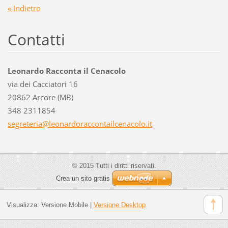
« Indietro
Contatti
Leonardo Racconta il Cenacolo
via dei Cacciatori 16
20862 Arcore (MB)
348 2311854
segreter
ia@leona
rdoracco
ntailcen
acolo.it
© 2015 Tutti i diritti riservati.
Crea un sito gratis
Visualizza:
Versione Mobile
|
Versione Desktop